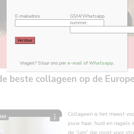
E-mailadres:
GSM/Whatsapp
nummer:
4
/
16
Vragen? Stuur ons per
e-mail
of
Whatsapp.
de beste collageen op de Europ
Collageen is het meest voo
jouw haar, huid en nagels i
de “lijm” die zorgt voor st