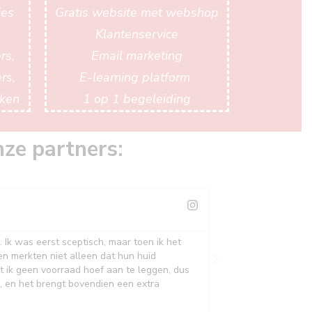
ies
Gratis website met webshop
Klantenservice
rs,
Email marketing
rs,
E-learning platform
aken
1 op 1 begeleiding
ze partners:
Tania - Be
@beaut_hair
 Ik was eerst sceptisch, maar toen ik het
Als kapster zie ik 
ten merkten niet alleen dat hun huid
te gebruiken, zag i
t ik geen voorraad hoef aan te leggen, dus
dat ik geen voorra
n, en het brengt bovendien een extra
website met websho
direct bij de hand.
waardevolle toevoe