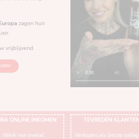
 Europa
zagen hun
xir.
 vrijblijvend.
sador
RA ONLINE INKOMEN
TEVREDEN KLANTE
Werk van overal
Verkozen als beste colla