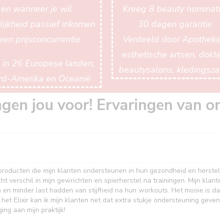
en wanneer je wil
Kreeg 8 beauty nominat
ijkheid passief inkomen
30 dagen garantie
een prijsconcurrentie
Verdeeld door Apotheke
esthetische artsen, dokte
in 26 Europese landen,
beautysalons, kledingsz
rd-Amerika en
Oceanië
en jou voor! Ervaringen van on
r producten die mijn klanten ondersteunen in hun gezondheid en herstel.
cht verschil in mijn gewrichten en spierherstel na trainingen. Mijn klan
 en minder last hadden van stijfheid na hun workouts. Het mooie is da
 het Elixir kan ik mijn klanten net dat extra stukje ondersteuning geve
ng aan mijn praktijk!