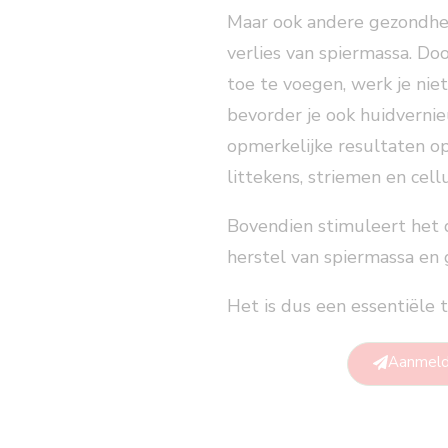
Maar ook andere gezondhei
verlies van spiermassa. Doo
toe te voegen, werk je nie
bevorder je ook huidvernieu
opmerkelijke resultaten op
littekens, striemen en cellul
Bovendien stimuleert het d
herstel van spiermassa en 
Het is dus een essentiële t
Aanmeld