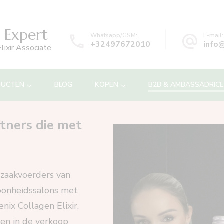
 Expert
Whatsapp/GSM:
E-mail:
+32497672010
info
lixir Associate
DUCTEN
BLOG
KOPEN
B2B & AMBASSADRIC
tners die met
 zaakvoerders van
hoonheidssalons met
nix Collagen Elixir.
en in de verkoop