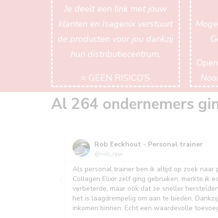
Je deelt een link met jouw
klanten en Isagenix verstuurt
Mogel
de producten voor jou dankzij
G
hun distributiecentrum.
Open 
= GEEN RISICO’S
Noo
Al 264 ondernemers ging
Rob Eeckhout - Personal trainer
@rob_raw
ollagen Elixir
Als personal trainer ben ik altijd op zoek naa
 waren zo
Collagen Elixir zelf ging gebruiken, merkte ik e
an van thuis uit.
verbeterde, maar ook dat ze sneller herstelden
het is laagdrempelig om aan te bieden. Dankzij
inkomen binnen. Echt een waardevolle toevoegi