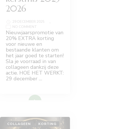
2026
29 DECEMBER 2025
ON
NO COMMENT
NIEUWJAARSPROMO
Nieuwjaarspromotie van
ISAGENIX
20% EXTRA korting
KERSTMIS
2025-
voor nieuwe en
2026
bestaande klanten om
het jaar goed te starten!
Sla je voorraad in van
collageen dankzij deze
actie. HOE HET WERKT:
29 december …
Lees meer
COLLAGEEN
KORTING