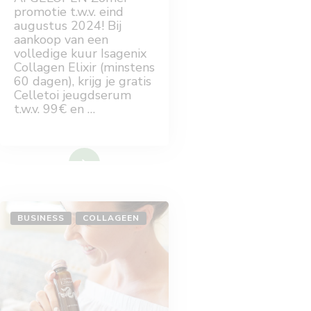
GRATIS
promotie t.w.v. eind
JEUGDSERUM
augustus 2024! Bij
EN
CASHMERE
aankoop van een
CREME
volledige kuur Isagenix
Collagen Elixir (minstens
60 dagen), krijg je gratis
Celletoi jeugdserum
t.w.v. 99€ en …
Lees meer
BUSINESS
COLLAGEEN