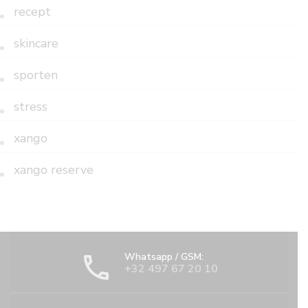
recept
skincare
sporten
stress
xango
xango reserve
Whatsapp / GSM:
+32 497 67 20 10