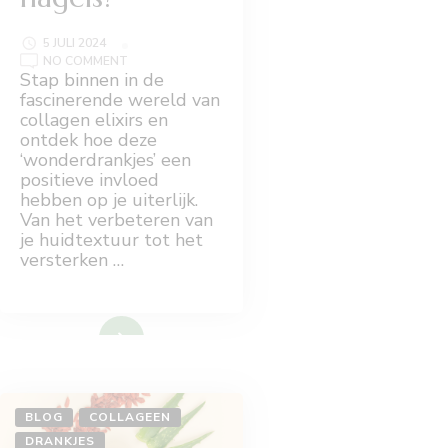
5 JULI 2024
ON
NO COMMENT
DE
Stap binnen in de
WETENSCHAP
fascinerende wereld van
VAN
COLLAGEN:
collagen elixirs en
HOE
ontdek hoe deze
VERBETERT
HET
‘wonderdrankjes’ een
JE
positieve invloed
HUID,
HAAR
hebben op je uiterlijk.
EN
NAGELS?
Van het verbeteren van
je huidtextuur tot het
versterken …
Lees meer
BLOG
COLLAGEEN
DRANKJES