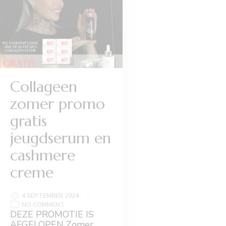
Collageen
zomer promo
gratis
jeugdserum en
cashmere
creme
4 SEPTEMBER 2024
ON
NO COMMENT
COLLAGEEN
DEZE PROMOTIE IS
ZOMER
AFGELOPEN Zomer
PROMO