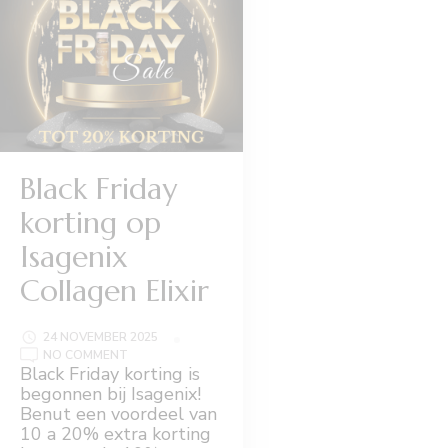
Black Friday
korting op
Isagenix
Collagen Elixir
24 NOVEMBER 2025
ON
NO COMMENT
BLACK
Black Friday korting is
FRIDAY
begonnen bij Isagenix!
KORTING
OP
Benut een voordeel van
ISAGENIX
10 a 20% extra korting
COLLAGEN
ELIXIR