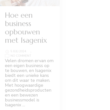
Hoe een
business
opbouwen
met Isagenix
5 JULI 2024
ON
NO COMMENT
HOE
Velen dromen ervan om
EEN
een eigen business op
BUSINESS
OPBOUWEN
te bouwen, en Isagenix
MET
biedt een unieke kans
ISAGENIX
om dit waar te maken.
Met hoogwaardige
gezondheidsproducten
en een bewezen
businessmodel is
Isagenix …