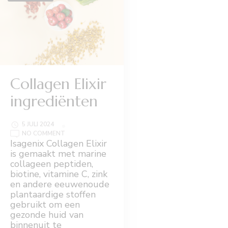
Collagen Elixir
ingrediënten
5 JULI 2024
ON
NO COMMENT
COLLAGEN
Isagenix Collagen Elixir
ELIXIR
is gemaakt met marine
INGREDIËNTEN
collageen peptiden,
biotine, vitamine C, zink
en andere eeuwenoude
plantaardige stoffen
gebruikt om een
gezonde huid van
binnenuit te