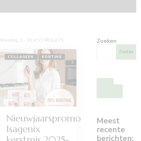
Showing: 1 - 10 of 27 RESULTS
Zoeken
Zoeken
COLLAGEEN
KORTING
Bestel
Collageen
elixir kuur
Nieuwjaarspromo
Meest
Isagenix
recente
berichten:
kerstmis 2025-