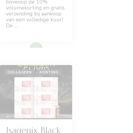
bovenop de 10%
volumekorting en gratis
verzending bij aankoop
van een volledige kuur!
De …
Lees meer
COLLAGEEN
KORTING
Isagenix Black