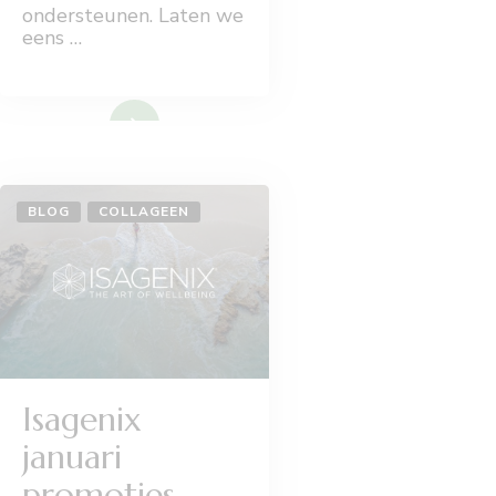
ondersteunen. Laten we
eens …
Lees meer
BLOG
COLLAGEEN
Isagenix
januari
promoties