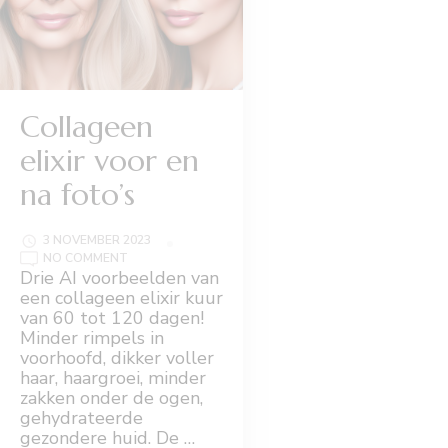
Collageen
elixir voor en
na foto’s
3 NOVEMBER 2023
ON
NO COMMENT
COLLAGEEN
Drie AI voorbeelden van
ELIXIR
een collageen elixir kuur
VOOR
EN
van 60 tot 120 dagen!
NA
Minder rimpels in
FOTO’S
voorhoofd, dikker voller
haar, haargroei, minder
zakken onder de ogen,
gehydrateerde
gezondere huid. De …