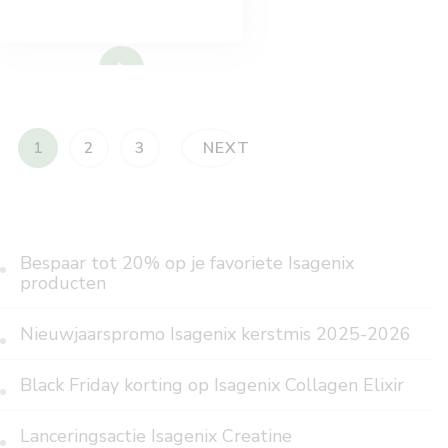
Lees meer
Berichten
PAGE
PAGE
PAGE
1
2
3
NEXT
paginering
Bespaar tot 20% op je favoriete Isagenix
producten
Nieuwjaarspromo Isagenix kerstmis 2025-2026
Black Friday korting op Isagenix Collagen Elixir
Lanceringsactie Isagenix Creatine