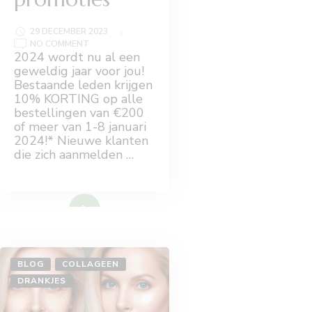
29 DECEMBER 2023
ON
NO COMMENT
ISAGENIX
2024 wordt nu al een
JANUARI
geweldig jaar voor jou!
PROMOTIES
Bestaande leden krijgen
10% KORTING op alle
bestellingen van €200
of meer van 1-8 januari
2024!* Nieuwe klanten
die zich aanmelden …
Lees meer
BLOG
COLLAGEEN
DRANKJES