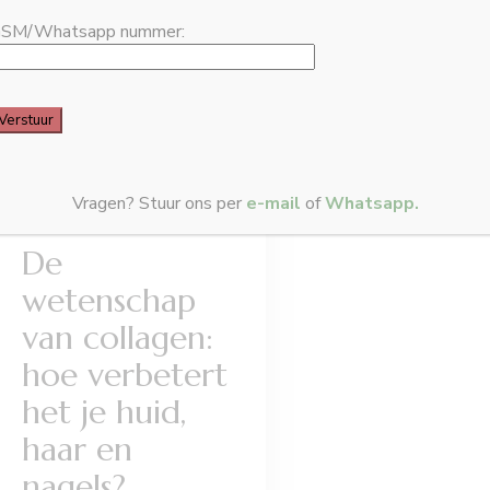
SM/Whatsapp nummer:
BLOG
COLLAGEEN
DRANKJES
Vragen? Stuur ons per
e-mail
of
Whatsapp.
De
wetenschap
van collagen:
hoe verbetert
het je huid,
haar en
nagels?