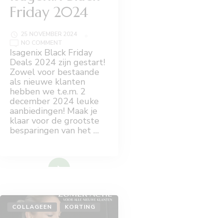
Friday 2024
25 NOVEMBER 2024
ON
NO COMMENT
ISAGENIX
Isagenix Black Friday
BLACK
Deals 2024 zijn gestart!
FRIDAY
2024
Zowel voor bestaande
als nieuwe klanten
hebben we t.e.m. 2
december 2024 leuke
aanbiedingen! Maak je
klaar voor de grootste
besparingen van het …
Lees meer
COLLAGEEN
KORTING