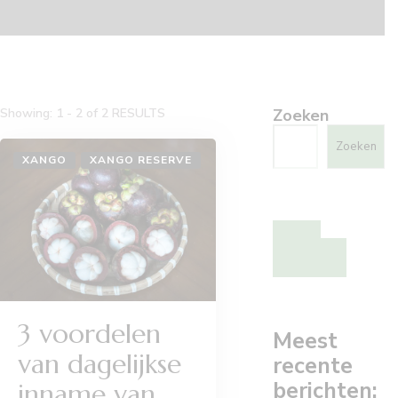
Showing: 1 - 2 of 2 RESULTS
Zoeken
Zoeken
XANGO
XANGO RESERVE
Bestel
Collageen
elixir kuur
3 voordelen
Meest
van dagelijkse
recente
berichten:
inname van