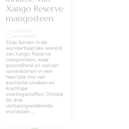
Xango Reserve
mangosteen
5 JULI 2024
ON
NO COMMENT
3
Stap binnen in de
VOORDELEN
wonderbaarlijke wereld
VAN
DAGELIJKSE
van Xango Reserve
INNAME
mangosteen, waar
VAN
XANGO
gezondheid en welzijn
RESERVE
samenkomen in een
MANGOSTEEN
heerlijke mix van
exotische smaken en
krachtige
voedingsstoffen. Ontdek
de drie
verbazingwekkende
voordelen …