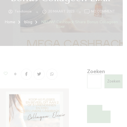
ON
Tendonsie
20 MAART 2023
NO COMMENT
NIEUW
CASHB
Home
blog
NIEUW! Cashback Share Bonus Collageen
SHARE
BONU
Elixir
COLLA
ELIXIR
Zoeken
0
Zoeken
Bestel
Collageen
elixir kuur