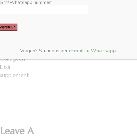
SM/Whatsapp nummer:
20 MAART 2023
Collageen
voordelen &
werking
Isagenix
Vragen? Stuur ons per
e-mail
of
Whatsapp.
Collageen
Elixir
supplement
Leave A