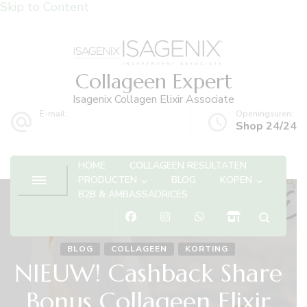
Skip to Content
Collageen Expert
Isagenix Collagen Elixir Associate
E-mail:
Openingsuren:
info@collageenexpert.be
Shop 24/24
HOME
COLLAGEEN RESULTATEN
PRODUCTEN
BLOG
KOPEN
B2B & AMBASSADRICES
BLOG
COLLAGEEN
KORTING
NIEUW! Cashback Share
Bonus Collageen Elixir