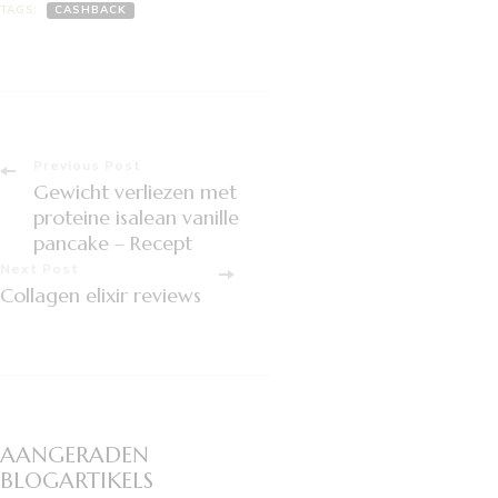
TAGS:
CASHBACK
Post
Previous Post
Gewicht verliezen met
Navigation
proteine isalean vanille
pancake – Recept
Next Post
Collagen elixir reviews
AANGERADEN
BLOGARTIKELS